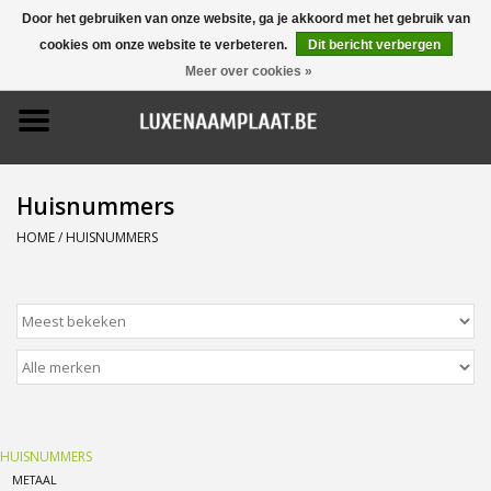
Door het gebruiken van onze website, ga je akkoord met het gebruik van
cookies om onze website te verbeteren.
Dit bericht verbergen
0 Artikelen - €0,00
Meer over cookies »
Home
Promoties
Huisnummers
Naamborden
HOME
/
HUISNUMMERS
Deurbellen
Huisnummers
Pictogrammen
HUISNUMMERS
Brievenbussen
METAAL