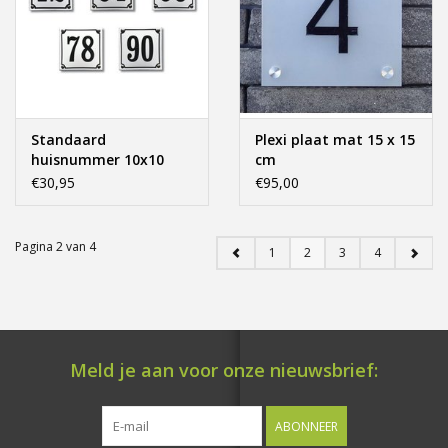
Standaard
Plexi plaat mat 15 x 15
huisnummer 10x10
cm
€30,95
€95,00
Pagina 2 van 4
1
2
3
4
Meld je aan voor onze nieuwsbrief:
ABONNEER