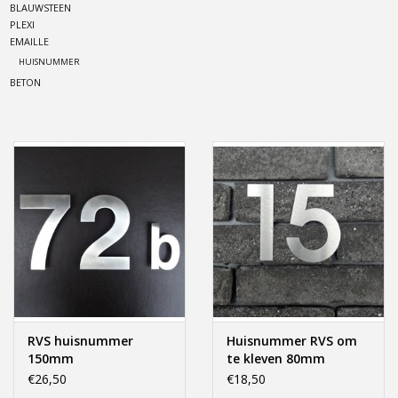
BLAUWSTEEN
PLEXI
Freesletters
EMAILLE
HUISNUMMER
BETON
Accessoires
Bestelling op maat
Cadeaubonnen
Modern naambord laser
gesneden
Portfolio
RVS huisnummer
Huisnummer RVS om
kleuren en lettertypes
150mm
te kleven 80mm
€26,50
€18,50