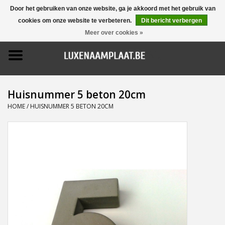
Door het gebruiken van onze website, ga je akkoord met het gebruik van
cookies om onze website te verbeteren.
Dit bericht verbergen
0 Artikelen - €0,00
Meer over cookies »
Home
Promoties
Huisnummer 5 beton 20cm
Naamborden
HOME
/
HUISNUMMER 5 BETON 20CM
Deurbellen
Huisnummers
Pictogrammen
Brievenbussen