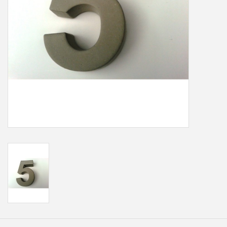
Freesletters
Accessoires
Bestelling op maat
Cadeaubonnen
Modern naambord laser
gesneden
Portfolio
kleuren en lettertypes