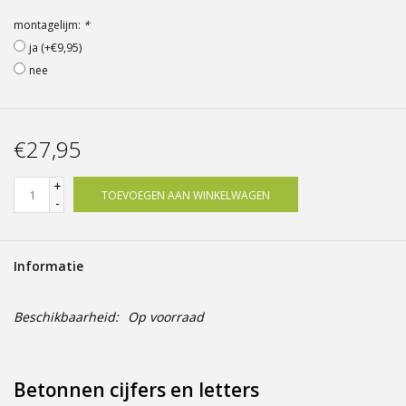
Offerte op maat
montagelijm:
*
ja (+€9,95)
nee
€27,95
+
TOEVOEGEN AAN WINKELWAGEN
-
Informatie
Beschikbaarheid:
Op voorraad
Betonnen cijfers en letters