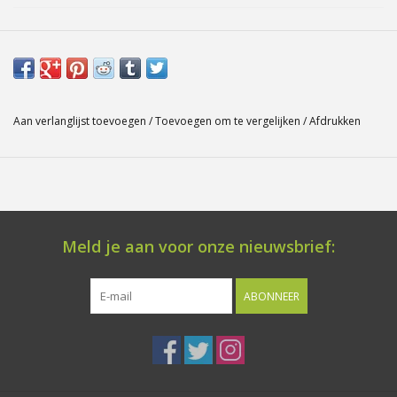
Unieke 3 dimensionale betonnen letters en cijfers. Ze zijn
vervaardigd van duurzaam beton in de kleur grijs en hebben een
natuurlijke robuuste uitstraling. Het materiaal is winterhard en
uitermate geschikt voor buiten als huisnummer of naamobject.
Aan verlanglijst toevoegen
/
Toevoegen om te vergelijken
/
Afdrukken
Assortiment bestaat uit;
Cijfers 20 cm hoog 4 cm diep. Lettertype Arial vet gedrukt.
Toevoegingen abcde 10 cm hoog 4 cm diep. Lettertype Arial
vet gedrukt.
Meld je aan voor onze nieuwsbrief:
Aan de achterzijde zijn 2 of 3 bevestigingsgaatjes aangebracht.
ABONNEER
Er worden standaard nylon draadeindjes meegeleverd die aan
de achterzijde in de cijfers of letters worden gedraaid. Er
ontstaat dan een blinde bevestiging, zodat ze ook vrij van de
muur kunnen worden gemonteerd.