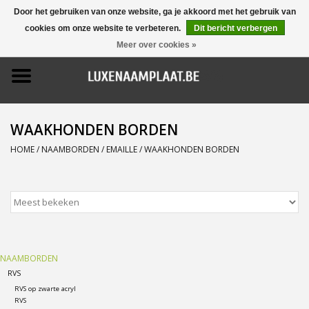
Door het gebruiken van onze website, ga je akkoord met het gebruik van
cookies om onze website te verbeteren.
Dit bericht verbergen
0 Artikelen - €0,00
Meer over cookies »
Home
Promoties
WAAKHONDEN BORDEN
Naamborden
HOME
/
NAAMBORDEN
/
EMAILLE
/
WAAKHONDEN BORDEN
Deurbellen
Huisnummers
NAAMBORDEN
Pictogrammen
RVS
RVS op zwarte acryl
Brievenbussen
RVS