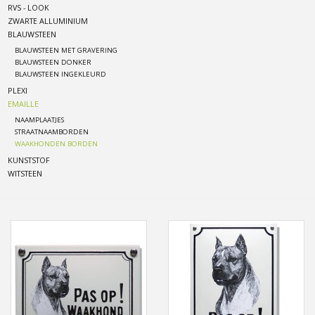
RVS - LOOK
ZWARTE ALLUMINIUM
Freesletters
BLAUWSTEEN
BLAUWSTEEN MET GRAVERING
BLAUWSTEEN DONKER
Accessoires
BLAUWSTEEN INGEKLEURD
PLEXI
EMAILLE
Bestelling op maat
NAAMPLAATJES
STRAATNAAMBORDEN
WAAKHONDEN BORDEN
Cadeaubonnen
KUNSTSTOF
WITSTEEN
Modern naambord laser
gesneden
Portfolio
kleuren en lettertypes