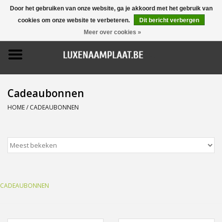
Door het gebruiken van onze website, ga je akkoord met het gebruik van
cookies om onze website te verbeteren.
Dit bericht verbergen
0 Artikelen - €0,00
Meer over cookies »
Home
Promoties
Cadeaubonnen
Naamborden
HOME
/
CADEAUBONNEN
Deurbellen
Huisnummers
CADEAUBONNEN
Pictogrammen
Brievenbussen