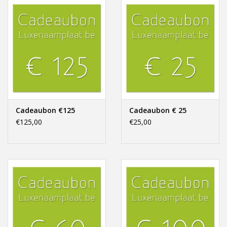
Freesletters
Accessoires
Bestelling op maat
Cadeaubonnen
Cadeaubon €125
Cadeaubon € 25
€125,00
€25,00
Modern naambord laser
gesneden
Portfolio
kleuren en lettertypes