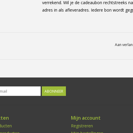
verrekend. Wil je de cadeaubon rechtstreeks na
adres in als afleveradres. Iedere bon wordt gegr
Aan verlan
ABONNEER
cten
Mijn account
ducten
Registreren