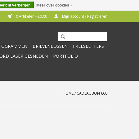
bericht verbergen
Meer over cookies »
0 Artikelen - €0,00
Mijn account / Registreren
CTOGRAMMEN
BRIEVENBUSSEN
FREESLETTERS
RD LASER GESNEDEN
PORTFOLIO
HOME
/
CADEAUBON €60