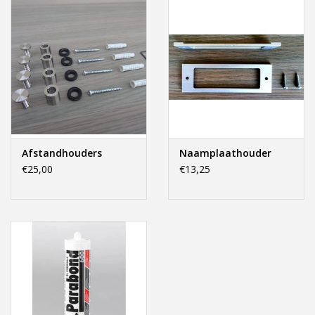
Freesletters
Accessoires
Bestelling op maat
Cadeaubonnen
Afstandhouders
Naamplaathouder
€25,00
€13,25
Modern naambord laser
gesneden
Portfolio
kleuren en lettertypes