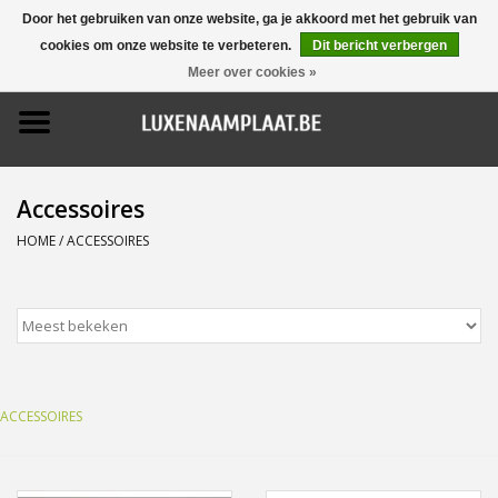
Door het gebruiken van onze website, ga je akkoord met het gebruik van
cookies om onze website te verbeteren.
Dit bericht verbergen
0 Artikelen - €0,00
Meer over cookies »
Home
Promoties
Accessoires
Naamborden
HOME
/
ACCESSOIRES
Deurbellen
Huisnummers
ACCESSOIRES
Pictogrammen
Brievenbussen