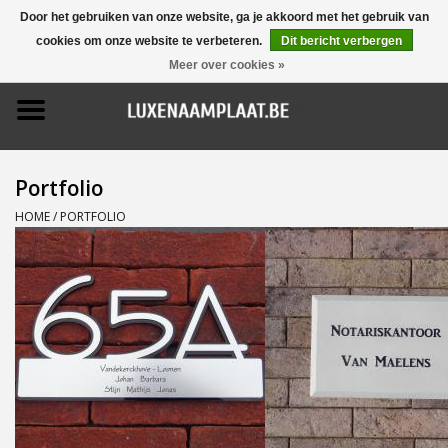
Door het gebruiken van onze website, ga je akkoord met het gebruik van
cookies om onze website te verbeteren.
Dit bericht verbergen
0 Artikelen - €0,00
Meer over cookies »
Home
Promoties
Portfolio
Naamborden
HOME
/
PORTFOLIO
Deurbellen
Huisnummers
Pictogrammen
Brievenbussen