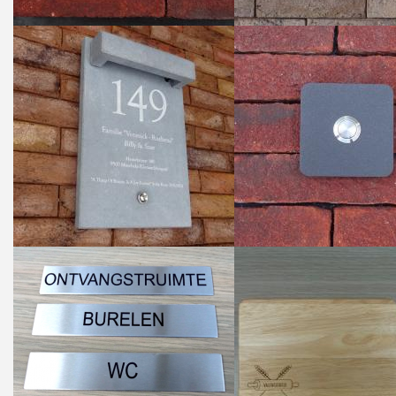
Freesletters
Accessoires
Bestelling op maat
Cadeaubonnen
Modern naambord laser
gesneden
Portfolio
kleuren en lettertypes