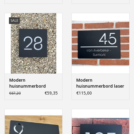
gesneden 30x20cm.
Offerte op maat
SALE
Modern
Modern
huisnummerbord
huisnummerbord laser
vierkant laser
gesneden 40x20cm.
€59,35
€115,00
€67,20
gesneden 15x15cm