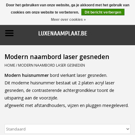
Door het gebruiken van onze website, ga je akkoord met het gebruik van
cookies om onze website te verbeteren.
Dit bericht verbergen
0 Artikelen - €0,00
Meer over cookies »
Home
Promoties
Modern naambord laser gesneden
Naamborden
HOME
/
MODERN NAAMBORD LASER GESNEDEN
Modern huisnummer
bord vierkant laser gesneden.
Deurbellen
Dit moderne huisnummer bestaat uit 2 platen acryl laser
gesneden, de contrasterende achtergrondkleur toont de
Huisnummers
uitsparing aan de voorzijde.
afgewerkt met afstandhouders, vijzen en pluggen meegeleverd.
Pictogrammen
Brievenbussen