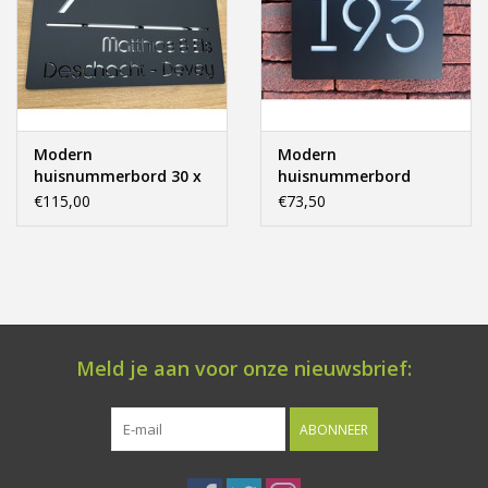
Modern
Modern
huisnummerbord 30 x
huisnummerbord
20 zwart & zilver laser
vierkant laser
€115,00
€73,50
gesneden 30x20cm.
gesneden 20x15
Meld je aan voor onze nieuwsbrief:
ABONNEER