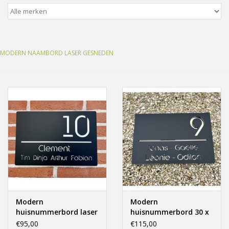
Freesletters
Accessoires
MODERN NAAMBORD LASER GESNEDEN
Bestelling op maat
Cadeaubonnen
Modern naambord laser
gesneden
Portfolio
Modern
Modern
kleuren en lettertypes
huisnummerbord laser
huisnummerbord 30 x
gesneden 30x20cm.
20 zwart & goud laser
€95,00
€115,00