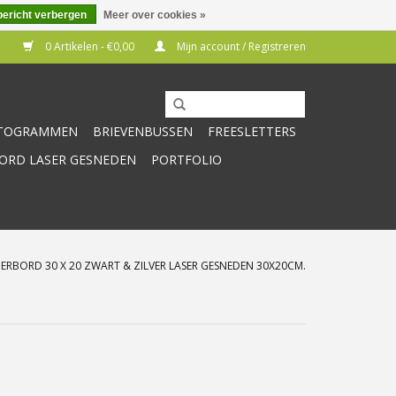
bericht verbergen
Meer over cookies »
0 Artikelen - €0,00
Mijn account / Registreren
CTOGRAMMEN
BRIEVENBUSSEN
FREESLETTERS
RD LASER GESNEDEN
PORTFOLIO
BORD 30 X 20 ZWART & ZILVER LASER GESNEDEN 30X20CM.