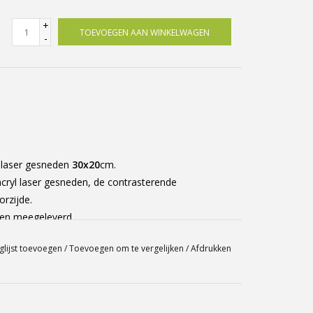
+
TOEVOEGEN AAN WINKELWAGEN
-
 laser gesneden
30x20
cm.
cryl laser gesneden, de contrasterende
rzijde.
gen meegeleverd.
glijst toevoegen
/
Toevoegen om te vergelijken
/
Afdrukken