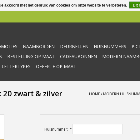
 je akkoord met het gebruik van cookies om onze website te verbeteren.
Dit 
OMOTIES
NAAMBORDEN
DEURBELLEN
HUISNUMMERS
PI
S
BESTELLING OP MAAT
CADEAUBONNEN
MODERN NAAMBO
 LETTERTYPES
OFFERTE OP MAAT
20 zwart & zilver
HOME
/
MODERN HUISNUMMER
Huisnummer:
*