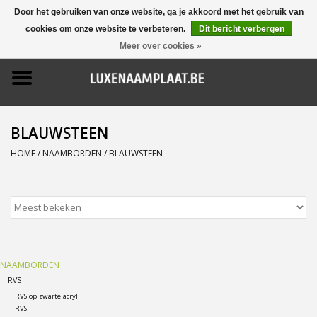
Door het gebruiken van onze website, ga je akkoord met het gebruik van
cookies om onze website te verbeteren.
Dit bericht verbergen
0 Artikelen - €0,00
Meer over cookies »
Home
Promoties
BLAUWSTEEN
Naamborden
HOME
/
NAAMBORDEN
/
BLAUWSTEEN
Deurbellen
Huisnummers
NAAMBORDEN
Pictogrammen
RVS
RVS op zwarte acryl
Brievenbussen
RVS