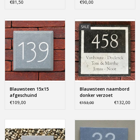
€81,50
€90,00
SALE
Blauwsteen 15x15
Blauwsteen naambord
afgeschuind
donker verzoet
20x20cm.
€109,00
€132,00
€153,00