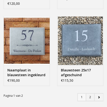
€120,00
Naamplaat in
Blauwsteen 25x17
blauwsteen ingekleurd
afgeschuind
21x17
€190,00
€115,50
Pagina 1 van 2
1
2