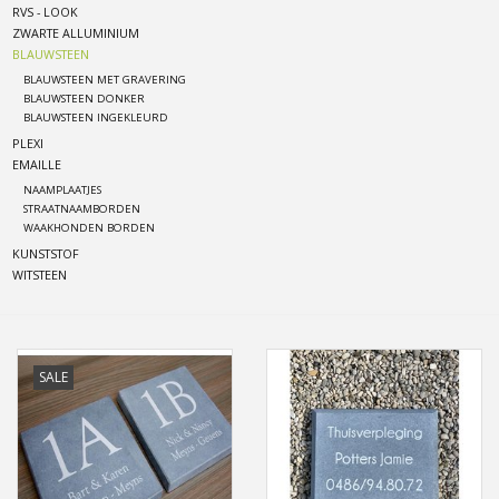
RVS - LOOK
ZWARTE ALLUMINIUM
Freesletters
BLAUWSTEEN
BLAUWSTEEN MET GRAVERING
BLAUWSTEEN DONKER
Accessoires
BLAUWSTEEN INGEKLEURD
PLEXI
EMAILLE
Bestelling op maat
NAAMPLAATJES
STRAATNAAMBORDEN
WAAKHONDEN BORDEN
Cadeaubonnen
KUNSTSTOF
WITSTEEN
Modern naambord laser
gesneden
SALE
Portfolio
kleuren en lettertypes