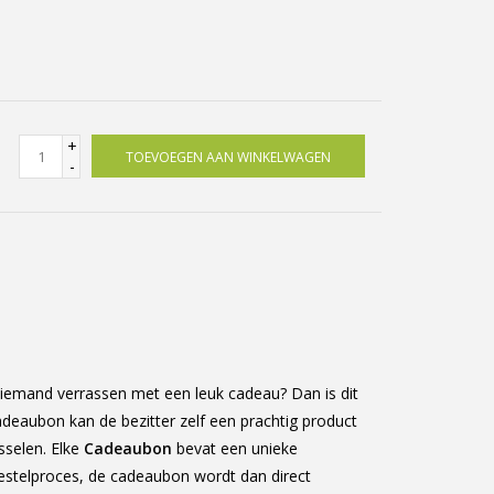
+
TOEVOEGEN AAN WINKELWAGEN
-
s iemand verrassen met een leuk cadeau? Dan is dit
eaubon kan de bezitter zelf een prachtig product
selen. Elke
Cadeaubon
bevat een unieke
 bestelproces, de cadeaubon wordt dan direct