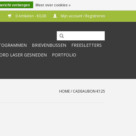
bericht verbergen
Meer over cookies »
0 Artikelen - €0,00
Mijn account / Registreren
CTOGRAMMEN
BRIEVENBUSSEN
FREESLETTERS
RD LASER GESNEDEN
PORTFOLIO
HOME
/
CADEAUBON €125