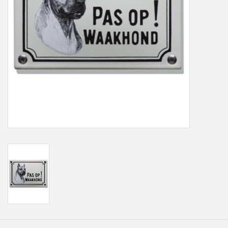
Freesletters
Accessoires
Bestelling op maat
Cadeaubonnen
Modern naambord laser
gesneden
Portfolio
kleuren en lettertypes