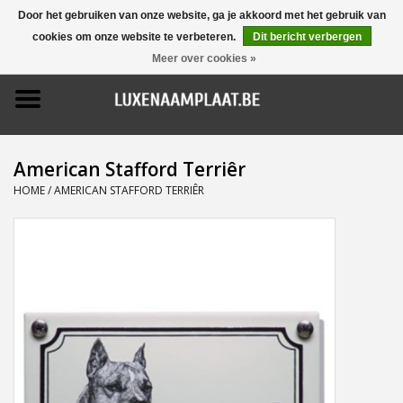
Door het gebruiken van onze website, ga je akkoord met het gebruik van
cookies om onze website te verbeteren.
Dit bericht verbergen
0 Artikelen - €0,00
Meer over cookies »
Home
Promoties
American Stafford Terriêr
Naamborden
HOME
/
AMERICAN STAFFORD TERRIÊR
Deurbellen
Huisnummers
Pictogrammen
Brievenbussen