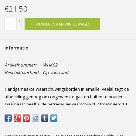
Offerte op maat
€21,50
+
TOEVOEGEN AAN WINKELWAGEN
-
Informatie
Artikelnummer:
WHK02
Beschikbaarheid:
Op voorraad
Handgemaakte waarschuwingsborden in emaille. Veelal zegt de
afbeelding genoeg om ongewenste gasten buiten te houden.
Daarnaast heeft u de betreder gewaarschuwd. Afmetingen: 14
cm x 10 cm x 0 cm