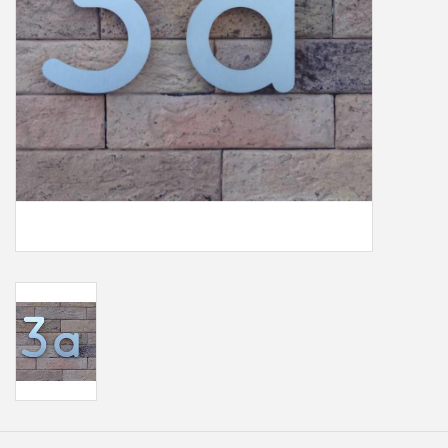
Freesletters
Accessoires
Bestelling op maat
Cadeaubonnen
Modern naambord laser
gesneden
Portfolio
kleuren en lettertypes