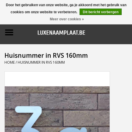
Door het gebruiken van onze website, ga je akkoord met het gebruik van
cookies om onze website te verbeteren.
Dit bericht verbergen
0 Artikelen - €0,00
Meer over cookies »
Home
Promoties
Huisnummer in RVS 160mm
Naamborden
HOME
/
HUISNUMMER IN RVS 160MM
Deurbellen
Huisnummers
Pictogrammen
Brievenbussen