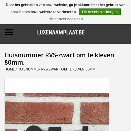
Door het gebruiken van onze website, ga je akkoord met het gebruik van
cookies om onze website te verbeteren.
Dit bericht verbergen
0 Artikelen - €0,00
Meer over cookies »
Home
Promoties
Huisnummer RVS-zwart om te kleven
80mm.
Naamborden
HOME
/
HUISNUMMER RVS-ZWART OM TE KLEVEN 80MM.
Deurbellen
Huisnummers
Pictogrammen
Brievenbussen