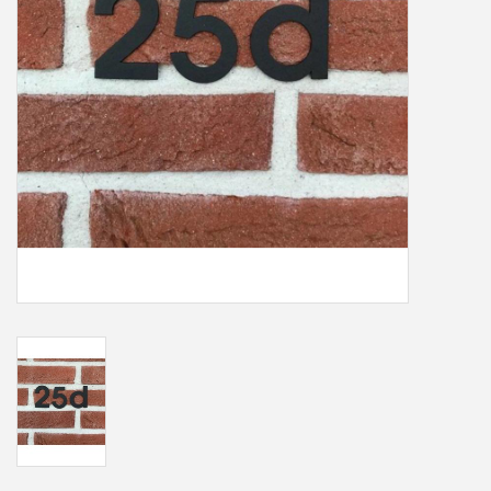
Freesletters
Accessoires
Bestelling op maat
Cadeaubonnen
Modern naambord laser
gesneden
Portfolio
kleuren en lettertypes