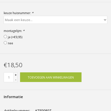
Offerte op maat
keuze huisnummer:
*
montagelijm:
*
ja (+€9,95)
nee
€18,50
+
TOEVOEGEN AAN WINKELWAGEN
-
Informatie
Artikelnummer:
KTF0080Z