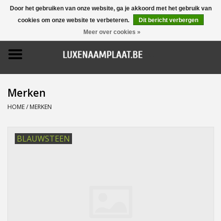
Door het gebruiken van onze website, ga je akkoord met het gebruik van
cookies om onze website te verbeteren.
Dit bericht verbergen
0 Artikelen - €0,00
Meer over cookies »
Home
Promoties
Merken
Naamborden
HOME
/
MERKEN
Deurbellen
BLAUWSTEEN
Huisnummers
Pictogrammen
Brievenbussen