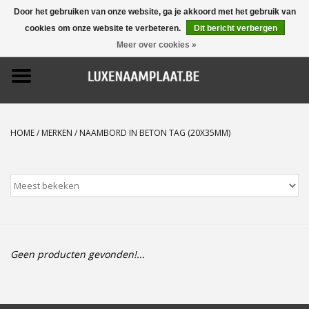
Door het gebruiken van onze website, ga je akkoord met het gebruik van
cookies om onze website te verbeteren.
Dit bericht verbergen
0 Artikelen - €0,00
Meer over cookies »
Home
Promoties
HOME
/
MERKEN
/
NAAMBORD IN BETON TAG (20X35MM)
Naamborden
Deurbellen
Huisnummers
Geen producten gevonden!...
Pictogrammen
Brievenbussen