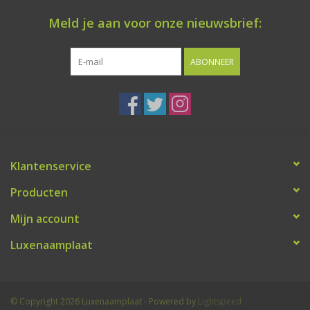
Meld je aan voor onze nieuwsbrief:
Freesletters
ABONNEER
Accessoires
Bestelling op maat
Cadeaubonnen
Klantenservice
Modern naambord laser
Producten
gesneden
Mijn account
Portfolio
Luxenaamplaat
kleuren en lettertypes
© Copyright 2026 Luxenaamplaat - Powered by
Lightspeed