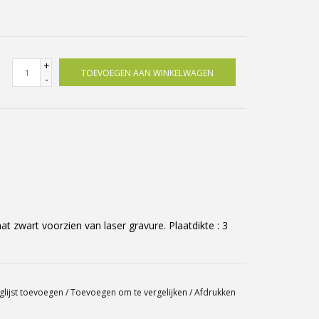
+
TOEVOEGEN AAN WINKELWAGEN
-
zwart voorzien van laser gravure. Plaatdikte : 3
glijst toevoegen
/
Toevoegen om te vergelijken
/
Afdrukken