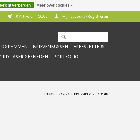
bericht verbergen
Meer over cookies »
0 Artikelen - €0,00
Mijn account / Registreren
CTOGRAMMEN
BRIEVENBUSSEN
FREESLETTERS
RD LASER GESNEDEN
PORTFOLIO
HOME
/
ZWARTE NAAMPLAAT 30X40