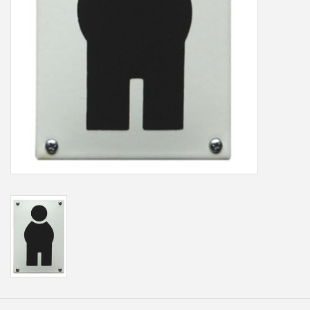
Freesletters
Accessoires
Bestelling op maat
Cadeaubonnen
Modern naambord laser
gesneden
Portfolio
kleuren en lettertypes