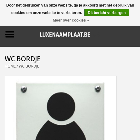
Door het gebruiken van onze website, ga je akkoord met het gebruik van
cookies om onze website te verbeteren.
Dit bericht verbergen
0 Artikelen - €0,00
Meer over cookies »
Home
Promoties
WC BORDJE
Naamborden
HOME
/
WC BORDJE
Deurbellen
Huisnummers
Pictogrammen
Brievenbussen