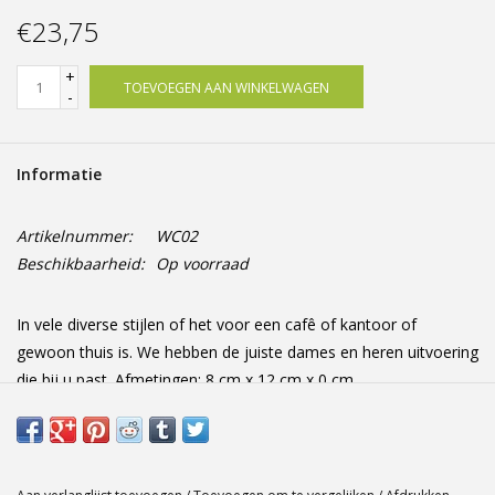
Offerte op maat
€23,75
+
TOEVOEGEN AAN WINKELWAGEN
-
Informatie
Artikelnummer:
WC02
Beschikbaarheid:
Op voorraad
In vele diverse stijlen of het voor een cafê of kantoor of
gewoon thuis is. We hebben de juiste dames en heren uitvoering
die bij u past. Afmetingen: 8 cm x 12 cm x 0 cm