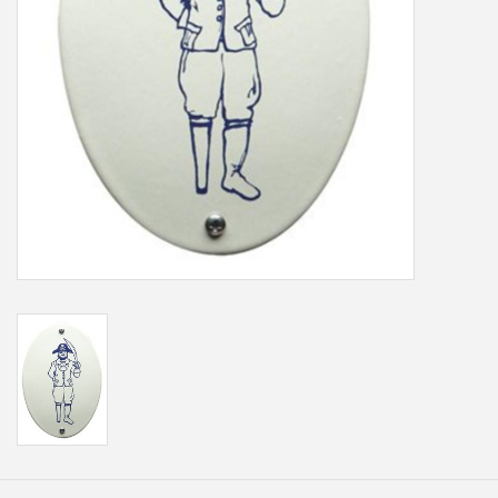
Freesletters
Accessoires
Bestelling op maat
Cadeaubonnen
Modern naambord laser
gesneden
Portfolio
kleuren en lettertypes