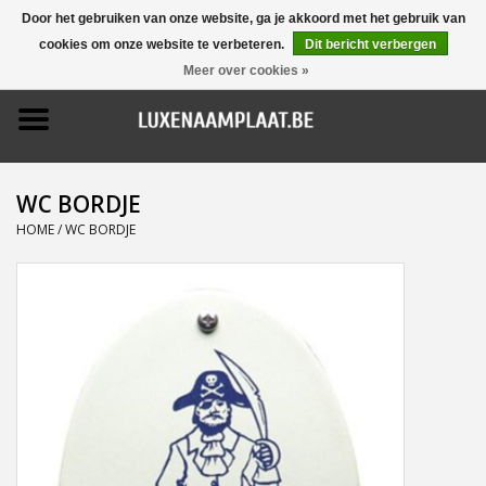
Door het gebruiken van onze website, ga je akkoord met het gebruik van
cookies om onze website te verbeteren.
Dit bericht verbergen
0 Artikelen - €0,00
Meer over cookies »
Home
Promoties
WC BORDJE
Naamborden
HOME
/
WC BORDJE
Deurbellen
Huisnummers
Pictogrammen
Brievenbussen