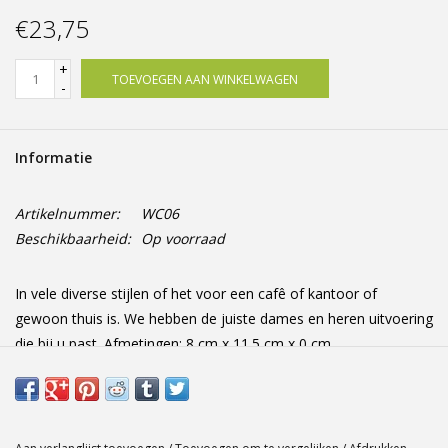
Offerte op maat
€23,75
+
TOEVOEGEN AAN WINKELWAGEN
-
Informatie
Artikelnummer:
WC06
Beschikbaarheid:
Op voorraad
In vele diverse stijlen of het voor een cafê of kantoor of
gewoon thuis is. We hebben de juiste dames en heren uitvoering
die bij u past. Afmetingen: 8 cm x 11.5 cm x 0 cm