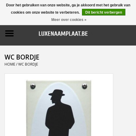
Door het gebruiken van onze website, ga je akkoord met het gebruik van
cookies om onze website te verbeteren.
Dit bericht verbergen
0 Artikelen - €0,00
Meer over cookies »
Home
Promoties
WC BORDJE
Naamborden
HOME
/
WC BORDJE
Deurbellen
Huisnummers
Pictogrammen
Brievenbussen