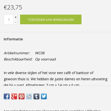
Offerte op maat
€23,75
+
TOEVOEGEN AAN WINKELWAGEN
-
Informatie
Artikelnummer:
WC08
Beschikbaarheid:
Op voorraad
In vele diverse stijlen of het voor een cafê of kantoor of
gewoon thuis is. We hebben de juiste dames en heren uitvoering
die bij u past. Afmetingen: 7 cm x 14 cm x 0 cm