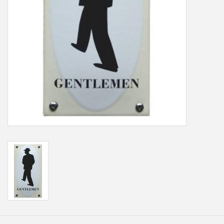
Freesletters
Accessoires
Bestelling op maat
Cadeaubonnen
Modern naambord laser
gesneden
Portfolio
kleuren en lettertypes