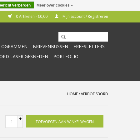
bericht verbergen
Meer over cookies »
0 Artikelen - €0,00
Mijn account / Registreren
CTOGRAMMEN
BRIEVENBUSSEN
FREESLETTERS
RD LASER GESNEDEN
PORTFOLIO
HOME
/
VERBODSBORD
+
TOEVOEGEN AAN WINKELWAGEN
-