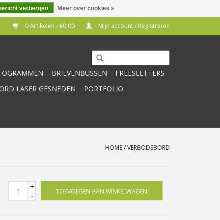
bericht verbergen
Meer over cookies »
0 Artikelen - €0,00
Mijn account / Registreren
CTOGRAMMEN
BRIEVENBUSSEN
FREESLETTERS
RD LASER GESNEDEN
PORTFOLIO
HOME
/
VERBODSBORD
+
TOEVOEGEN AAN WINKELWAGEN
-