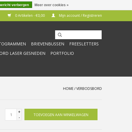
bericht verbergen
Meer over cookies »
0 Artikelen - €0,00
Mijn account / Registreren
CTOGRAMMEN
BRIEVENBUSSEN
FREESLETTERS
RD LASER GESNEDEN
PORTFOLIO
HOME
/
VERBODSBORD
+
TOEVOEGEN AAN WINKELWAGEN
-