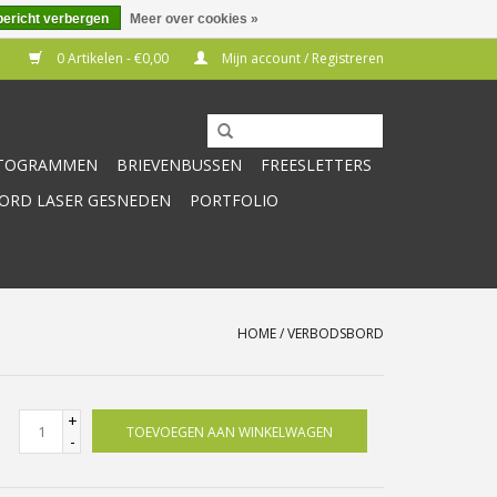
bericht verbergen
Meer over cookies »
0 Artikelen - €0,00
Mijn account / Registreren
CTOGRAMMEN
BRIEVENBUSSEN
FREESLETTERS
RD LASER GESNEDEN
PORTFOLIO
HOME
/
VERBODSBORD
+
TOEVOEGEN AAN WINKELWAGEN
-