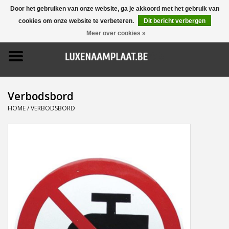
Door het gebruiken van onze website, ga je akkoord met het gebruik van
cookies om onze website te verbeteren.
Dit bericht verbergen
0 Artikelen - €0,00
Meer over cookies »
Home
Promoties
Verbodsbord
Naamborden
HOME
/
VERBODSBORD
Deurbellen
Huisnummers
Pictogrammen
Brievenbussen