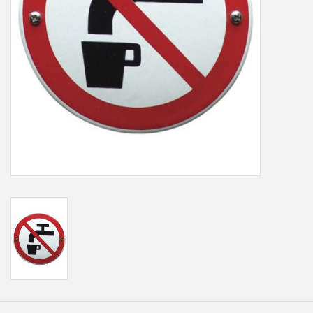
Freesletters
Accessoires
Bestelling op maat
Cadeaubonnen
Modern naambord laser
gesneden
Portfolio
kleuren en lettertypes