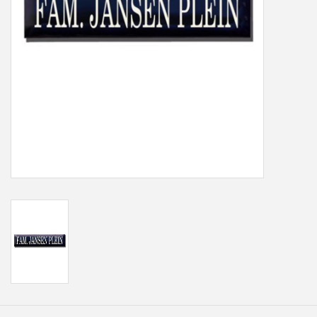
Freesletters
Accessoires
Bestelling op maat
Cadeaubonnen
Modern naambord laser
gesneden
Portfolio
kleuren en lettertypes