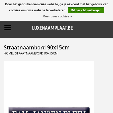
Door het gebruiken van onze website, ga je akkoord met het gebruik van
cookies om onze website te verbeteren.
Dit bericht verbergen
0 Artikelen - €0,00
Meer over cookies »
Home
Promoties
Straatnaambord 90x15cm
Naamborden
HOME
/
STRAATNAAMBORD 90X15CM
Deurbellen
Huisnummers
Pictogrammen
Brievenbussen