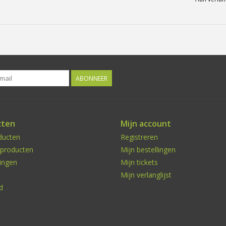
ABONNEER
cten
Mijn account
ducten
Registreren
producten
Mijn bestellingen
ingen
Mijn tickets
Mijn verlanglijst
d