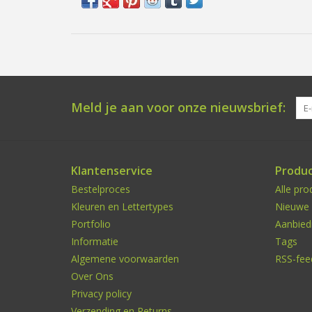
Meld je aan voor onze nieuwsbrief:
Klantenservice
Produ
Bestelproces
Alle pro
Kleuren en Lettertypes
Nieuwe 
Portfolio
Aanbied
Informatie
Tags
Algemene voorwaarden
RSS-fee
Over Ons
Privacy policy
Verzending en Returns