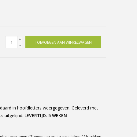
+
TOEVOEGEN AAN WINKELWAGEN
-
daard in hoofdletters weergegeven. Geleverd met
s uitgelijnd.
LEVERTIJD: 5 WEKEN
glijst toevoegen
/
Toevoegen om te vergelijken
/
Afdrukken