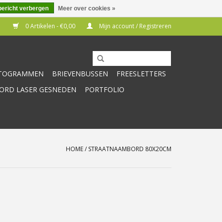
bericht verbergen
Meer over cookies »
0 Artikelen - €0,00
Mijn account / Registreren
CTOGRAMMEN
BRIEVENBUSSEN
FREESLETTERS
RD LASER GESNEDEN
PORTFOLIO
HOME
/
STRAATNAAMBORD 80X20CM