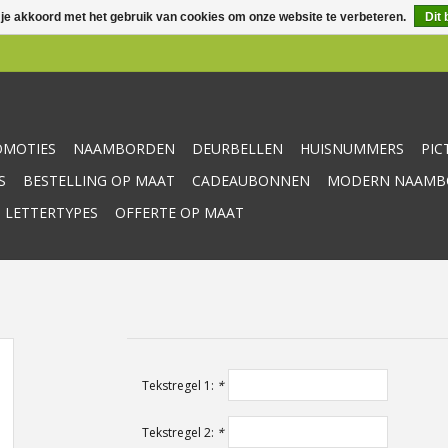
 je akkoord met het gebruik van cookies om onze website te verbeteren.
Dit 
OMOTIES
NAAMBORDEN
DEURBELLEN
HUISNUMMERS
PI
S
BESTELLING OP MAAT
CADEAUBONNEN
MODERN NAAMBO
 LETTERTYPES
OFFERTE OP MAAT
Tekstregel 1:
*
Tekstregel 2:
*