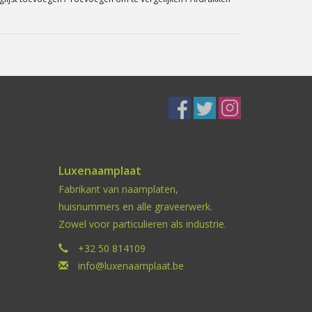
Luxenaamplaat
Fabrikant van naamplaten,
huisnummers en alle graveerwerk.
Zowel voor particulieren als industrie.
+32 50 814109
info@luxenaamplaat.be