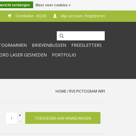
bericht verbergen
Meer over cookies »
0 Artikelen - €0,00
Mijn account / Registreren
CTOGRAMMEN
BRIEVENBUSSEN
FREESLETTERS
RD LASER GESNEDEN
PORTFOLIO
HOME
/
RVS PICTOGRAM WIFI
+
TOEVOEGEN AAN WINKELWAGEN
-