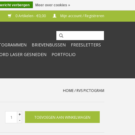
bericht verbergen
Meer over cookies »
0 Artikelen - €0,00
Mijn account / Registreren
CTOGRAMMEN
BRIEVENBUSSEN
FREESLETTERS
RD LASER GESNEDEN
PORTFOLIO
HOME
/
RVS PICTOGRAM
+
TOEVOEGEN AAN WINKELWAGEN
-