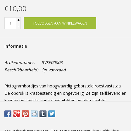
Offerte op maat
€10,00
+
TOEVOEGEN AAN WINKELWAGEN
-
Informatie
Artikelnummer:
RVSP00003
Beschikbaarheid:
Op voorraad
Pictogrambordjes van hoogwaardig geborsteld roestvaststaal.
De opdruk is krasbestendig en ongevoelig. Ze zijn zelfklevend en
kunnen op verschillende oppervlakten worden geplakt
Afmetingen: 73 mm x 73 mm x 2 mm