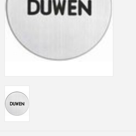
Freesletters
Accessoires
Bestelling op maat
Cadeaubonnen
Modern naambord laser
gesneden
Portfolio
kleuren en lettertypes