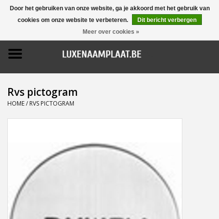
Door het gebruiken van onze website, ga je akkoord met het gebruik van
cookies om onze website te verbeteren.
Dit bericht verbergen
0 Artikelen - €0,00
Meer over cookies »
Home
Promoties
Rvs pictogram
Naamborden
HOME
/
RVS PICTOGRAM
Deurbellen
Huisnummers
Pictogrammen
Brievenbussen