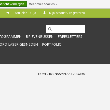
bericht verbergen
Meer over cookies »
0 Artikelen - €0,00
Mijn account / Registreren
CTOGRAMMEN
BRIEVENBUSSEN
FREESLETTERS
RD LASER GESNEDEN
PORTFOLIO
HOME
/
RVS NAAMPLAAT 200X150