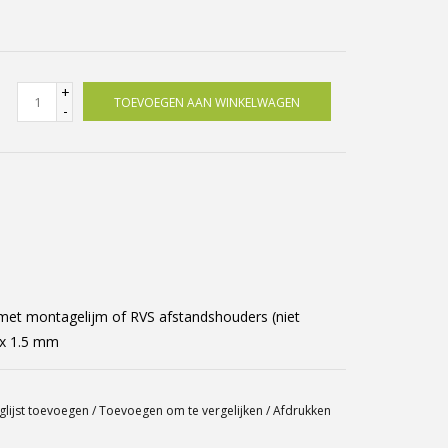
+
TOEVOEGEN AAN WINKELWAGEN
-
 met montagelijm of RVS afstandshouders (niet
 x 1.5 mm
glijst toevoegen
/
Toevoegen om te vergelijken
/
Afdrukken