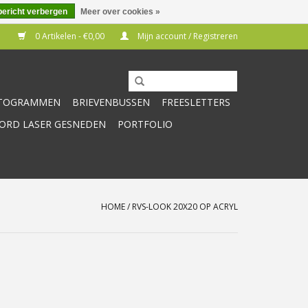
bericht verbergen
Meer over cookies »
0 Artikelen - €0,00
Mijn account / Registreren
CTOGRAMMEN
BRIEVENBUSSEN
FREESLETTERS
RD LASER GESNEDEN
PORTFOLIO
HOME
/
RVS-LOOK 20X20 OP ACRYL