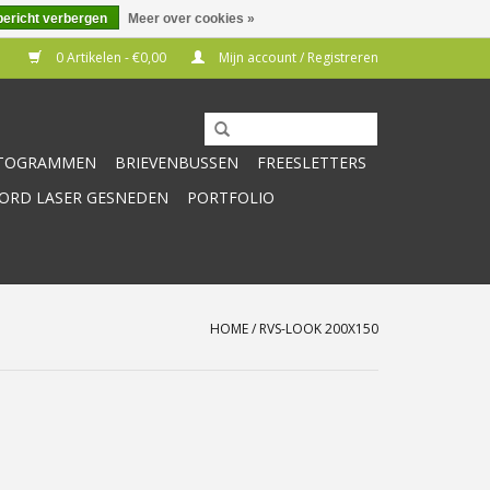
bericht verbergen
Meer over cookies »
0 Artikelen - €0,00
Mijn account / Registreren
CTOGRAMMEN
BRIEVENBUSSEN
FREESLETTERS
RD LASER GESNEDEN
PORTFOLIO
HOME
/
RVS-LOOK 200X150