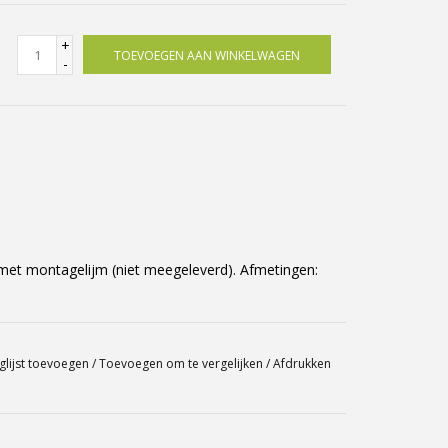
+
TOEVOEGEN AAN WINKELWAGEN
-
 met montagelijm (niet meegeleverd). Afmetingen:
glijst toevoegen
/
Toevoegen om te vergelijken
/
Afdrukken