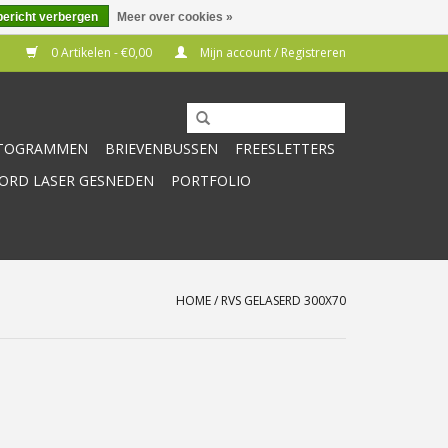
bericht verbergen
Meer over cookies »
0 Artikelen - €0,00
Mijn account / Registreren
CTOGRAMMEN
BRIEVENBUSSEN
FREESLETTERS
RD LASER GESNEDEN
PORTFOLIO
HOME
/
RVS GELASERD 300X70