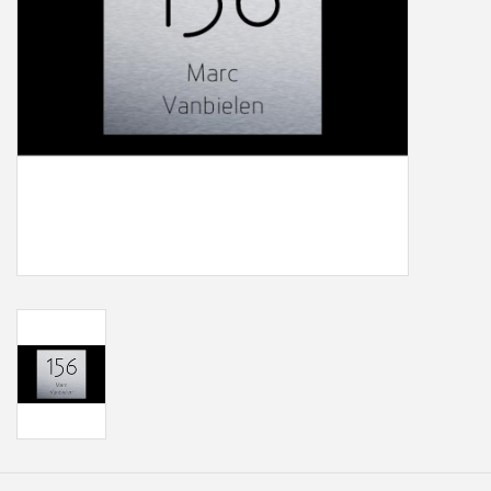
Freesletters
Accessoires
Bestelling op maat
Cadeaubonnen
Modern naambord laser
gesneden
Portfolio
kleuren en lettertypes