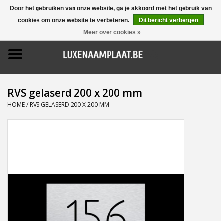
Door het gebruiken van onze website, ga je akkoord met het gebruik van
cookies om onze website te verbeteren.
Dit bericht verbergen
0 Artikelen - €0,00
Meer over cookies »
Home
Promoties
RVS gelaserd 200 x 200 mm
Naamborden
HOME
/
RVS GELASERD 200 X 200 MM
Deurbellen
Huisnummers
Pictogrammen
Brievenbussen