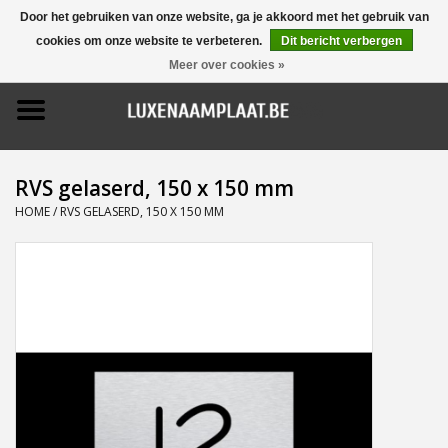
Door het gebruiken van onze website, ga je akkoord met het gebruik van
cookies om onze website te verbeteren.
Dit bericht verbergen
0 Artikelen - €0,00
Meer over cookies »
Home
Promoties
RVS gelaserd, 150 x 150 mm
Naamborden
HOME
/
RVS GELASERD, 150 X 150 MM
Deurbellen
Huisnummers
Pictogrammen
Brievenbussen