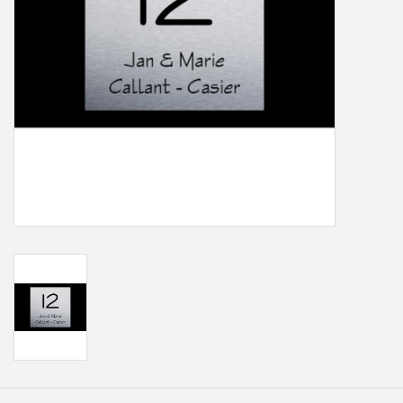
Freesletters
Accessoires
Bestelling op maat
Cadeaubonnen
Modern naambord laser
gesneden
Portfolio
kleuren en lettertypes