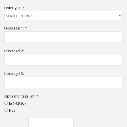
Offerte op maat
Lettertype:
*
tekstregel 1:
*
tekstregel 2:
tekstregel 3:
Optie montagelijm:
*
Ja (+€9,95)
Nee