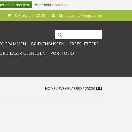
bericht verbergen
Meer over cookies »
0 Artikelen - €0,00
Mijn account / Registreren
CTOGRAMMEN
BRIEVENBUSSEN
FREESLETTERS
RD LASER GESNEDEN
PORTFOLIO
HOME
/
RVS GELASERD 125X30 MM