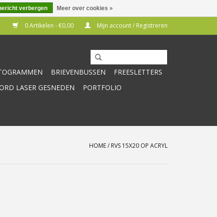
bericht verbergen
Meer over cookies »
0 Artikelen - €0,00
Mijn account / Registreren
CTOGRAMMEN
BRIEVENBUSSEN
FREESLETTERS
RD LASER GESNEDEN
PORTFOLIO
HOME
/
RVS 15X20 OP ACRYL