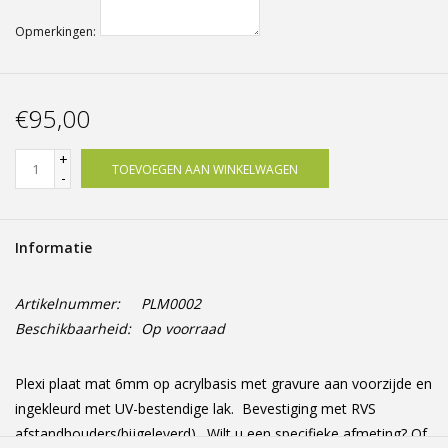
Opmerkingen:
€95,00
+
TOEVOEGEN AAN WINKELWAGEN
-
Informatie
Artikelnummer:
PLM0002
Beschikbaarheid:
Op voorraad
Plexi plaat mat 6mm op acrylbasis met gravure aan voorzijde en
ingekleurd met UV-bestendige lak. Bevestiging met RVS
afstandhouders(bijgeleverd). Wilt u een specifieke afmeting? Of