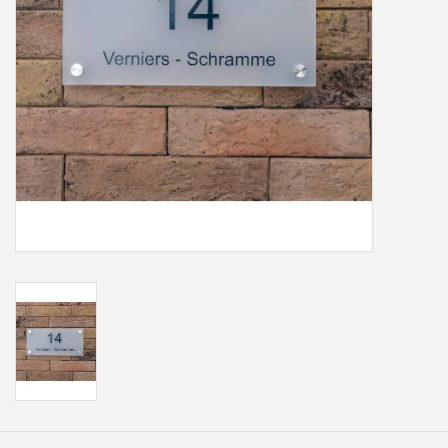
Freesletters
Accessoires
Bestelling op maat
Cadeaubonnen
Modern naambord laser
gesneden
Portfolio
kleuren en lettertypes