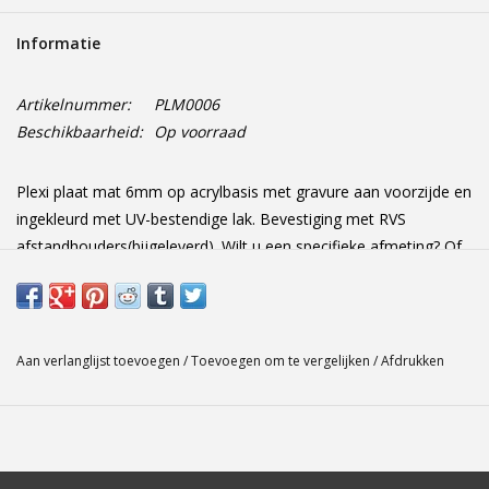
Informatie
Artikelnummer:
PLM0006
Beschikbaarheid:
Op voorraad
Plexi plaat mat 6mm op acrylbasis met gravure aan voorzijde en
ingekleurd met UV-bestendige lak. Bevestiging met RVS
afstandhouders(bijgeleverd). Wilt u een specifieke afmeting? Of
heeft u vragen? Laat het ons zeker weten! Afmetingen: 30 cm x
25 cm x 2 cm
Aan verlanglijst toevoegen
/
Toevoegen om te vergelijken
/
Afdrukken