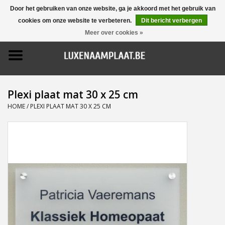
Door het gebruiken van onze website, ga je akkoord met het gebruik van
cookies om onze website te verbeteren.
Dit bericht verbergen
0 Artikelen - €0,00
Meer over cookies »
Home
Promoties
Plexi plaat mat 30 x 25 cm
Naamborden
HOME
/
PLEXI PLAAT MAT 30 X 25 CM
Deurbellen
Huisnummers
Pictogrammen
Brievenbussen