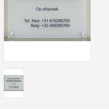
Freesletters
Accessoires
Bestelling op maat
Cadeaubonnen
Modern naambord laser
gesneden
Portfolio
kleuren en lettertypes