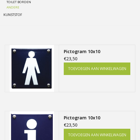
TOILET BORDEN
ANDERE
Freesletters
KUNSTSTOF
Accessoires
Bestelling op maat
Pictogram 10x10
€23,50
Cadeaubonnen
TOEVOEGEN AAN WINKELWAGEN
Modern naambord laser
gesneden
Portfolio
Pictogram 10x10
€23,50
kleuren en lettertypes
TOEVOEGEN AAN WINKELWAGEN