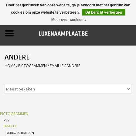
Door het gebruiken van onze website, ga je akkoord met het gebruik van
cookies om onze website te verbeteren.
Dit bericht verbergen
0 Artikelen - €0,00
Meer over cookies »
Home
Promoties
ANDERE
Naamborden
HOME
/
PICTOGRAMMEN
/
EMAILLE
/
ANDERE
Deurbellen
Huisnummers
PICTOGRAMMEN
Pictogrammen
RVS
EMAILLE
Brievenbussen
VERBODS BORDEN