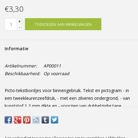
Offerte op maat
€3,30
+
TOEVOEGEN AAN WINKELWAGEN
-
Informatie
Artikelnummer:
AP00011
Beschikbaarheid:
Op voorraad
Picto-tekstbordjes voor binnengebruik. Tekst en pictogram - in
een tweekleurenzeefdruk, - met een zilveren ondergrond, - van
kunststof 1,2 mm dikte en - voorzien van dubbelzijdig tape
Afmetingen: 165 mm x 44 mmx 1.2 mm