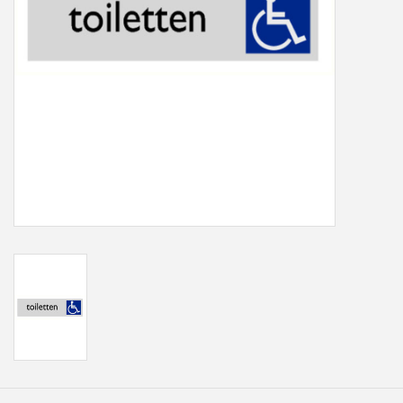
Freesletters
Accessoires
Bestelling op maat
Cadeaubonnen
Modern naambord laser
gesneden
Portfolio
kleuren en lettertypes