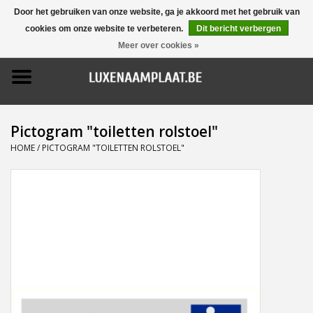
Door het gebruiken van onze website, ga je akkoord met het gebruik van
cookies om onze website te verbeteren.
Dit bericht verbergen
0 Artikelen - €0,00
Meer over cookies »
Home
Promoties
Pictogram "toiletten rolstoel"
Naamborden
HOME
/
PICTOGRAM "TOILETTEN ROLSTOEL"
Deurbellen
Huisnummers
Pictogrammen
Brievenbussen