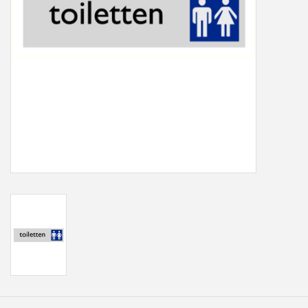
Freesletters
Accessoires
Bestelling op maat
Cadeaubonnen
Modern naambord laser
gesneden
Portfolio
kleuren en lettertypes