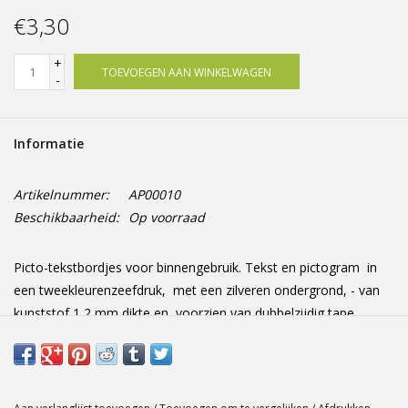
Offerte op maat
€3,30
+
TOEVOEGEN AAN WINKELWAGEN
-
Informatie
Artikelnummer:
AP00010
Beschikbaarheid:
Op voorraad
Picto-tekstbordjes voor binnengebruik. Tekst en pictogram in
een tweekleurenzeefdruk, met een zilveren ondergrond, - van
kunststof 1,2 mm dikte en voorzien van dubbelzijdig tape
Afmetingen: 165 mm x 44 mm x 1.2 mm