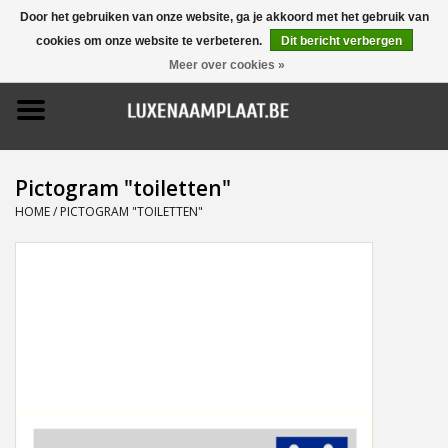
Door het gebruiken van onze website, ga je akkoord met het gebruik van
cookies om onze website te verbeteren.
Dit bericht verbergen
0 Artikelen - €0,00
Meer over cookies »
Home
Promoties
Pictogram "toiletten"
Naamborden
HOME
/
PICTOGRAM "TOILETTEN"
Deurbellen
Huisnummers
Pictogrammen
Brievenbussen