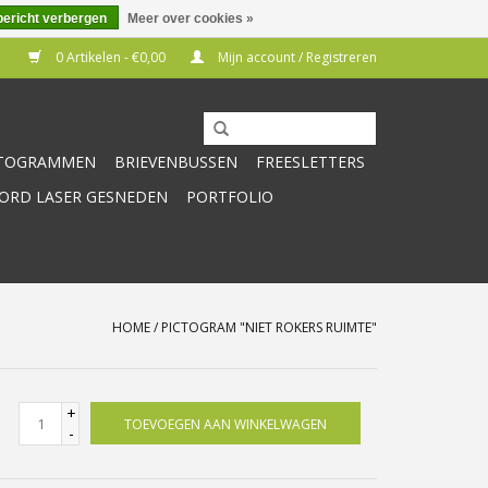
bericht verbergen
Meer over cookies »
0 Artikelen - €0,00
Mijn account / Registreren
CTOGRAMMEN
BRIEVENBUSSEN
FREESLETTERS
RD LASER GESNEDEN
PORTFOLIO
HOME
/
PICTOGRAM "NIET ROKERS RUIMTE"
+
TOEVOEGEN AAN WINKELWAGEN
-