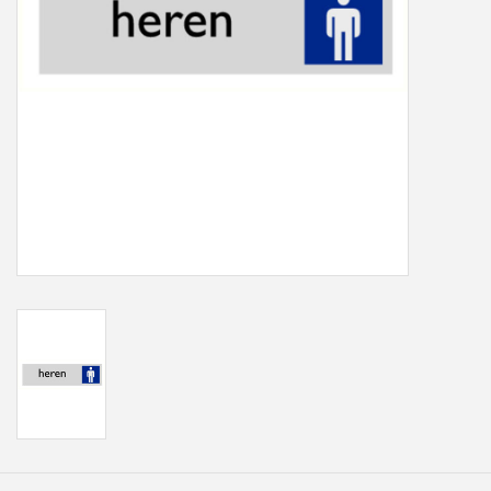
Freesletters
Accessoires
Bestelling op maat
Cadeaubonnen
Modern naambord laser
gesneden
Portfolio
kleuren en lettertypes