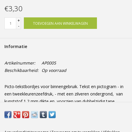
Offerte op maat
€3,30
+
TOEVOEGEN AAN WINKELWAGEN
-
Informatie
Artikelnummer:
AP0005
Beschikbaarheid:
Op voorraad
Picto-tekstbordjes voor binnengebruik. Tekst en pictogram - in
een tweekleurenzeefdruk, - met een zilveren ondergrond, van
kunststof 1,2 mm dikte en voorzien van dubbelzijdig tape
Afmetingen: 165 mm x 44 mm x 1.2 mm