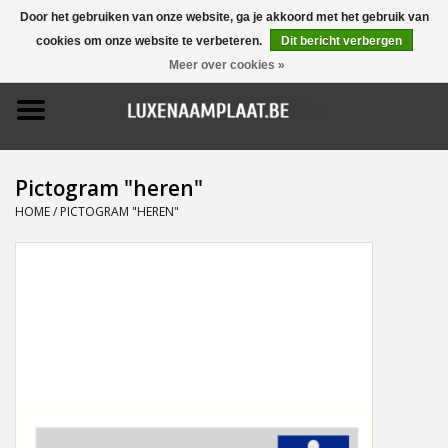
Door het gebruiken van onze website, ga je akkoord met het gebruik van
cookies om onze website te verbeteren.
Dit bericht verbergen
0 Artikelen - €0,00
Meer over cookies »
Home
Promoties
Pictogram "heren"
Naamborden
HOME
/
PICTOGRAM "HEREN"
Deurbellen
Huisnummers
Pictogrammen
Brievenbussen