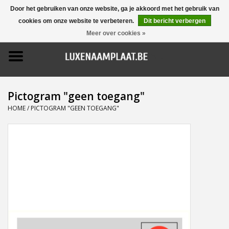
Door het gebruiken van onze website, ga je akkoord met het gebruik van
cookies om onze website te verbeteren.
Dit bericht verbergen
0 Artikelen - €0,00
Meer over cookies »
Home
Promoties
Pictogram "geen toegang"
Naamborden
HOME
/
PICTOGRAM "GEEN TOEGANG"
Deurbellen
Huisnummers
Pictogrammen
Brievenbussen