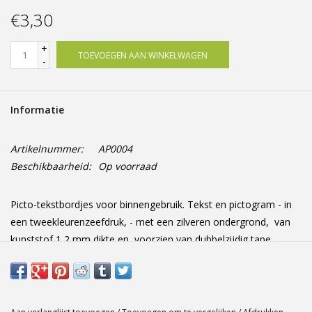
Offerte op maat
€3,30
+
TOEVOEGEN AAN WINKELWAGEN
-
Informatie
Artikelnummer:
AP0004
Beschikbaarheid:
Op voorraad
Picto-tekstbordjes voor binnengebruik. Tekst en pictogram - in
een tweekleurenzeefdruk, - met een zilveren ondergrond, van
kunststof 1,2 mm dikte en voorzien van dubbelzijdig tape
Afmetingen: 165 mm x 44 mm x 1.2 mm