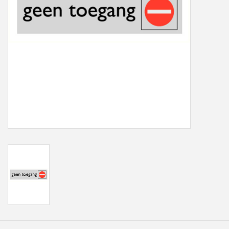
Freesletters
Accessoires
Bestelling op maat
Cadeaubonnen
Modern naambord laser
gesneden
Portfolio
kleuren en lettertypes