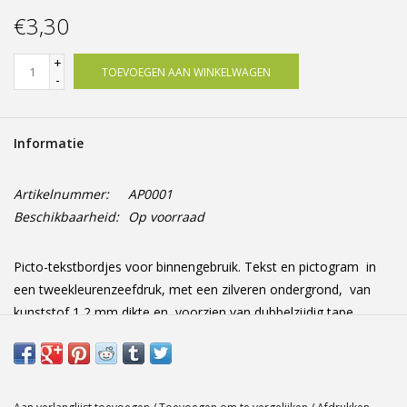
Offerte op maat
€3,30
+
TOEVOEGEN AAN WINKELWAGEN
-
Informatie
Artikelnummer:
AP0001
Beschikbaarheid:
Op voorraad
Picto-tekstbordjes voor binnengebruik. Tekst en pictogram in
een tweekleurenzeefdruk, met een zilveren ondergrond, van
kunststof 1,2 mm dikte en voorzien van dubbelzijdig tape
Afmetingen: 165 mm x 44 mm x 1.2 mm