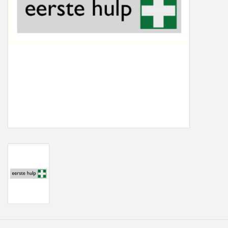
Freesletters
Accessoires
Bestelling op maat
Cadeaubonnen
Modern naambord laser
gesneden
Portfolio
kleuren en lettertypes