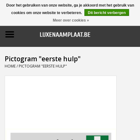
Door het gebruiken van onze website, ga je akkoord met het gebruik van
cookies om onze website te verbeteren.
Dit bericht verbergen
0 Artikelen - €0,00
Meer over cookies »
Home
Promoties
Pictogram "eerste hulp"
Naamborden
HOME
/
PICTOGRAM "EERSTE HULP"
Deurbellen
Huisnummers
Pictogrammen
Brievenbussen