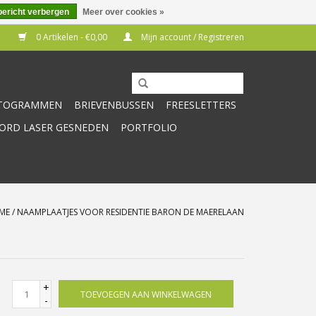
bericht verbergen
Meer over cookies »
0 Artikelen - €0,00
Mijn account / Registreren
CTOGRAMMEN
BRIEVENBUSSEN
FREESLETTERS
RD LASER GESNEDEN
PORTFOLIO
ME
/
NAAMPLAATJES VOOR RESIDENTIE BARON DE MAERELAAN
+
TOEVOEGEN AAN WINKELWAGEN
-