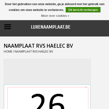
Door het gebruiken van onze website, ga je akkoord met het gebruik van
cookies om onze website te verbeteren.
Dit bericht verbergen
0 Artikelen - €0,00
Meer over cookies »
Home
Promoties
NAAMPLAAT RVS HAELEC BV
Naamborden
HOME
/
NAAMPLAAT RVS HAELEC BV
Deurbellen
Huisnummers
Pictogrammen
Brievenbussen