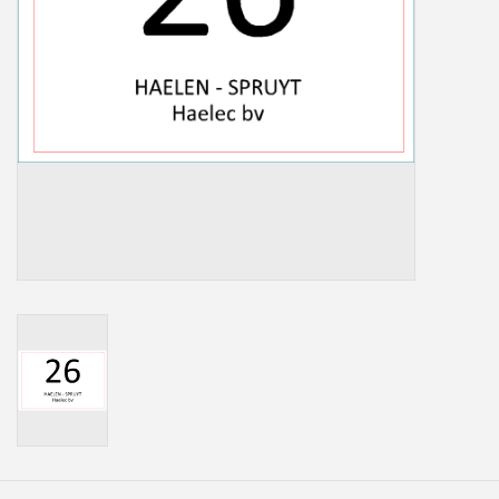
Freesletters
Accessoires
Bestelling op maat
Cadeaubonnen
Modern naambord laser
gesneden
Portfolio
kleuren en lettertypes