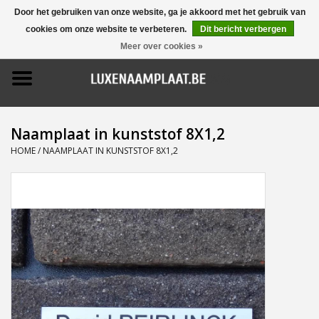
Door het gebruiken van onze website, ga je akkoord met het gebruik van
cookies om onze website te verbeteren.
Dit bericht verbergen
0 Artikelen - €0,00
Meer over cookies »
Home
Promoties
Naamplaat in kunststof 8X1,2
Naamborden
HOME
/
NAAMPLAAT IN KUNSTSTOF 8X1,2
Deurbellen
Huisnummers
Pictogrammen
Brievenbussen