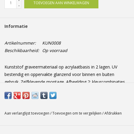
TOEVOEGEN AAN WINKELWAGEN
-
Informatie
Artikelnummer:
KUN0008
Beschikbaarheid:
Op voorraad
Kunststof graveermateriaal op acrylaatbasis in 2 lagen. UV
bestendig en oppervakte glanzend voor binnen en buiten
gebruik. Zelfklevende montage. Afbeelding 2: kleurcombinaties.
Wilt u een specifieke afmeting? Of heeft u vragen? Laat het ons
zeker weten! Afmetingen: 80 mm x 12 mm x 1.6 mm
Aan verlanglijst toevoegen
/
Toevoegen om te vergelijken
/
Afdrukken