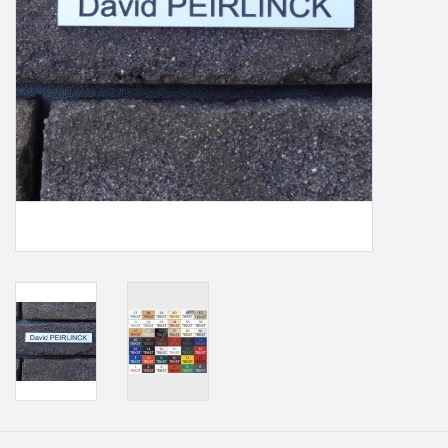
Freesletters
Accessoires
Bestelling op maat
Cadeaubonnen
Modern naambord laser
gesneden
Portfolio
kleuren en lettertypes